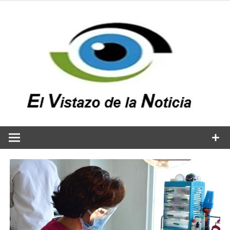
Saltar
al
contenido
v
n
El vistazo a la noticia