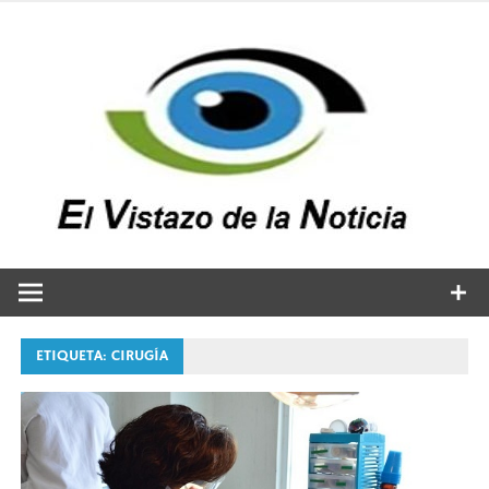
Saltar
al
contenido
v
n
El vistazo a la noticia
ETIQUETA:
CIRUGÍA