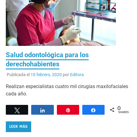
Salud odontológica para los
derechohabientes
Publicada el
10 febrero, 2020
por
Editora
Realizan especialistas cuatro mil cirugías maxilofaciales
cada año.
0
Tweet
Share
Pin
Share
SHARES
LEER MÁS