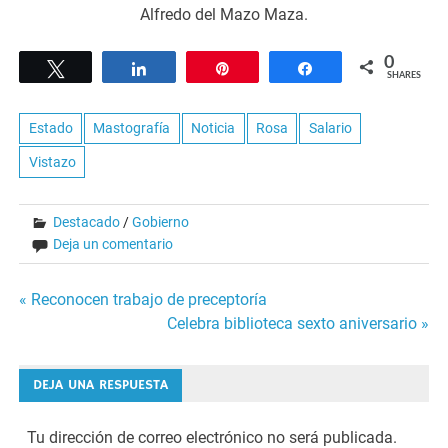
Alfredo del Mazo Maza.
0
Tweet
Share
Pin
Share
SHARES
Estado
Mastografía
Noticia
Rosa
Salario
Vistazo
Destacado
/
Gobierno
Deja un comentario
Navegación
« Reconocen trabajo de preceptoría
Celebra biblioteca sexto aniversario »
de
entradas
DEJA UNA RESPUESTA
Tu dirección de correo electrónico no será publicada.