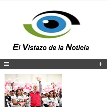
Saltar
al
contenido
v
n
El vistazo a la noticia