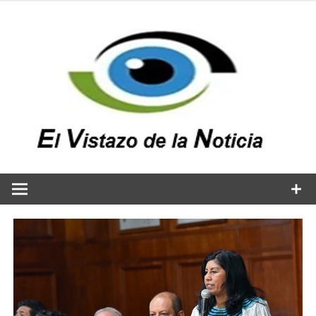
Saltar
al
contenido
v
n
El vistazo a la noticia