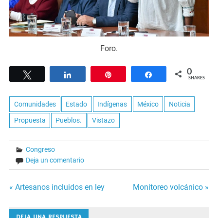
Foro.
0
Tweet
Share
Pin
Share
SHARES
Comunidades
Estado
Indígenas
México
Noticia
Propuesta
Pueblos.
Vistazo
Congreso
Deja un comentario
Navegación
« Artesanos incluidos en ley
Monitoreo volcánico »
de
DEJA UNA RESPUESTA