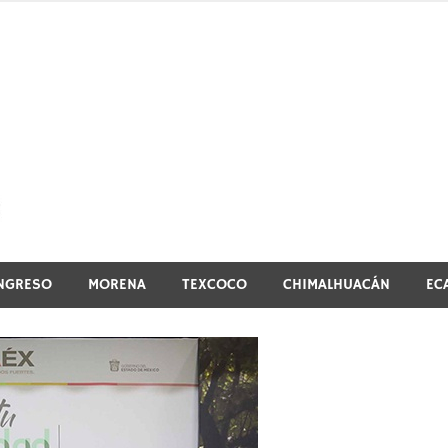
El vistazo a la noticia
NGRESO
MORENA
TEXCOCO
CHIMALHUACÁN
EC