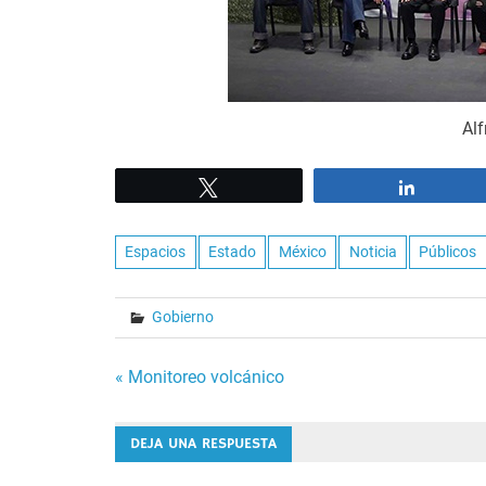
Al
Tweet
Share
Espacios
Estado
México
Noticia
Públicos
Gobierno
Navegación
« Monitoreo volcánico
de
DEJA UNA RESPUESTA
entradas