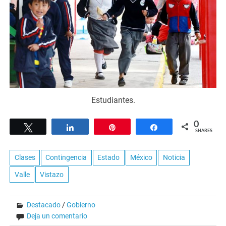
Estudiantes.
0
Tweet
Share
Pin
Share
SHARES
Clases
Contingencia
Estado
México
Noticia
Valle
Vistazo
Destacado
/
Gobierno
Deja un comentario