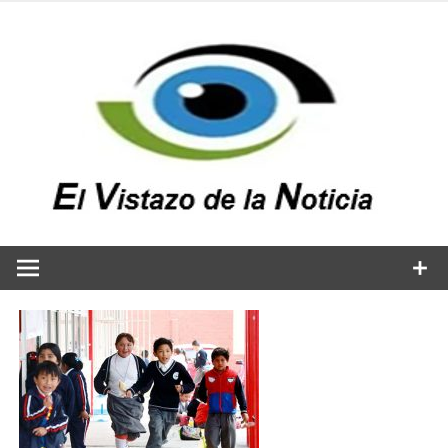
Saltar
al
contenido
v
n
El vistazo a la noticia