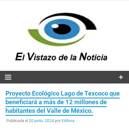
Saltar
al
contenido
v
n
El vistazo a la noticia
Proyecto Ecológico Lago de Texcoco que
beneficiará a más de 12 millones de
habitantes del Valle de México.
Publicada el
20 junio, 2024
por
Editora