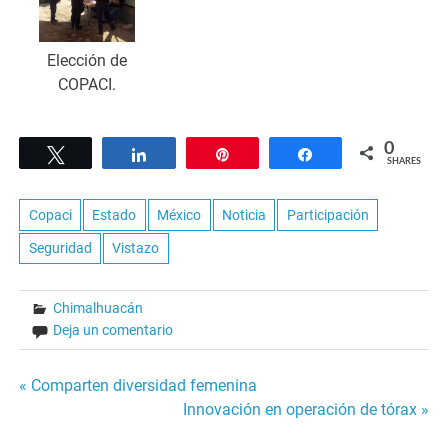
Elección de
COPACI.
0
Tweet
Share
Pin
Share
SHARES
Copaci
Estado
México
Noticia
Participación
Seguridad
Vistazo
Chimalhuacán
Deja un comentario
Navegación
« Comparten diversidad femenina
Innovación en operación de tórax »
de