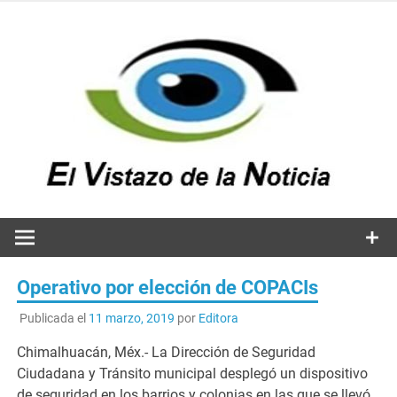
Saltar
al
contenido
v
n
El vistazo a la noticia
Operativo por elección de COPACIs
Publicada el
11 marzo, 2019
por
Editora
Chimalhuacán, Méx.- La Dirección de Seguridad
Ciudadana y Tránsito municipal desplegó un dispositivo
de seguridad en los barrios y colonias en las que se llevó