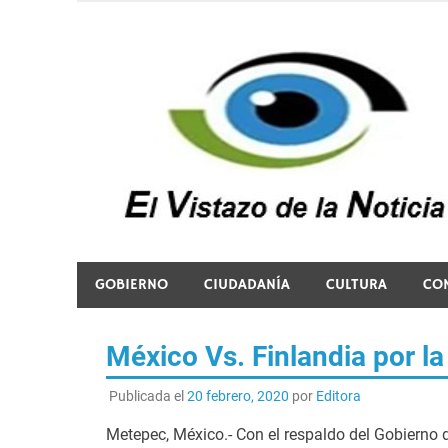
Saltar
al
contenido
El vistazo a la noticia
GOBIERNO
CIUDADANÍA
CULTURA
CO
México Vs. Finlandia por l
Publicada el
20 febrero, 2020
por
Editora
Metepec, México.- Con el respaldo del Gobierno d