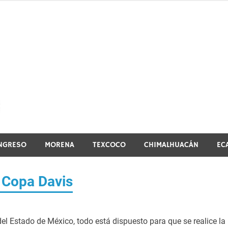
El vistazo a la noticia
NGRESO
MORENA
TEXCOCO
CHIMALHUACÁN
EC
a Copa Davis
el Estado de México, todo está dispuesto para que se realice la