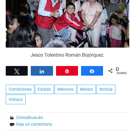
Jesús Tolentino Román Bojórquez.
0
Tweet
Share
Pin
Share
SHARES
Condiciones
Estado
Menores
México
Noticia
Vistazo
Chimalhuacán
Deja un comentario