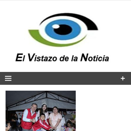
Saltar
al
contenido
v
n
El vistazo a la noticia