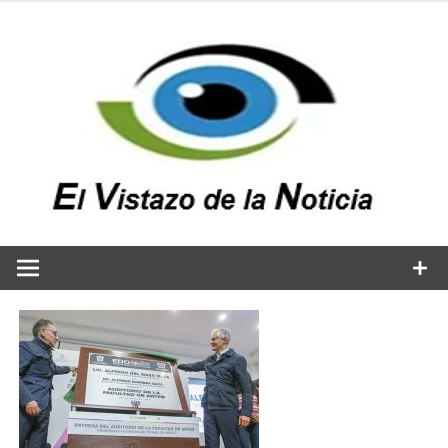
Saltar
al
contenido
v
n
El vistazo a la noticia