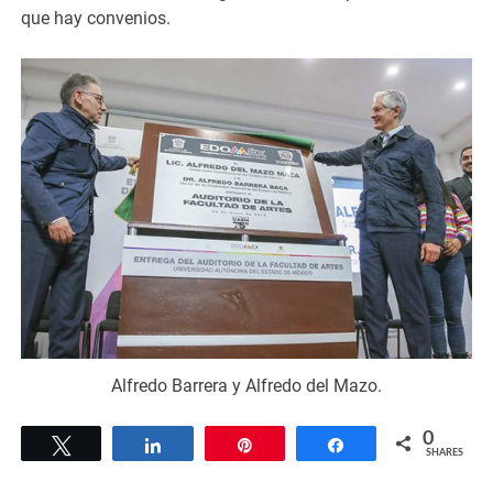
que hay convenios.
Alfredo Barrera y Alfredo del Mazo.
0
Tweet
Share
Pin
Share
SHARES