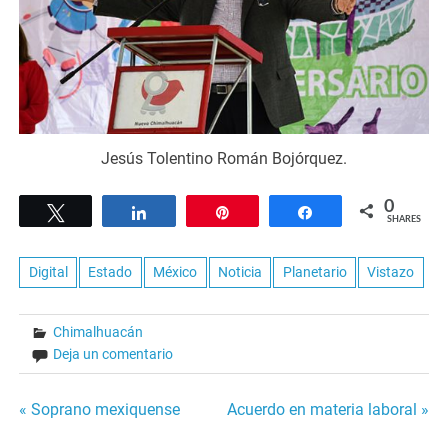
Jesús Tolentino Román Bojórquez.
0
Tweet
Share
Pin
Share
SHARES
Digital
Estado
México
Noticia
Planetario
Vistazo
Chimalhuacán
Deja un comentario
Navegación
« Soprano mexiquense
Acuerdo en materia laboral »