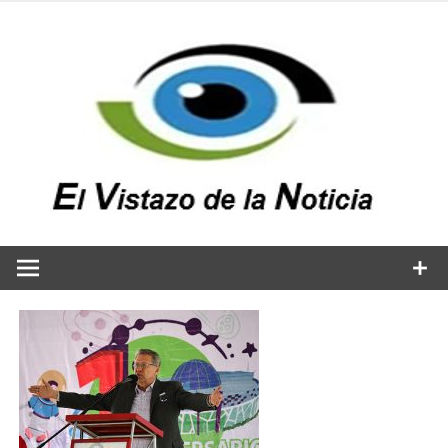
Saltar
al
contenido
v
n
El vistazo a la noticia