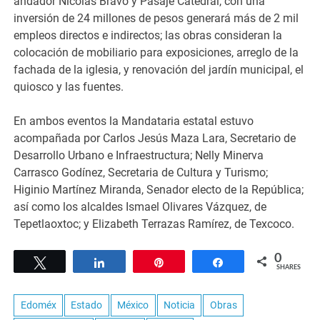
andador Nicolás Bravo y Pasaje Catedral, con una
inversión de 24 millones de pesos generará más de 2 mil
empleos directos e indirectos; las obras consideran la
colocación de mobiliario para exposiciones, arreglo de la
fachada de la iglesia, y renovación del jardín municipal, el
quiosco y las fuentes.
En ambos eventos la Mandataria estatal estuvo
acompañada por Carlos Jesús Maza Lara, Secretario de
Desarrollo Urbano e Infraestructura; Nelly Minerva
Carrasco Godínez, Secretaria de Cultura y Turismo;
Higinio Martínez Miranda, Senador electo de la República;
así como los alcaldes Ismael Olivares Vázquez, de
Tepetlaoxtoc; y Elizabeth Terrazas Ramírez, de Texcoco.
0
Tweet
Share
Pin
Share
SHARES
Edoméx
Estado
México
Noticia
Obras