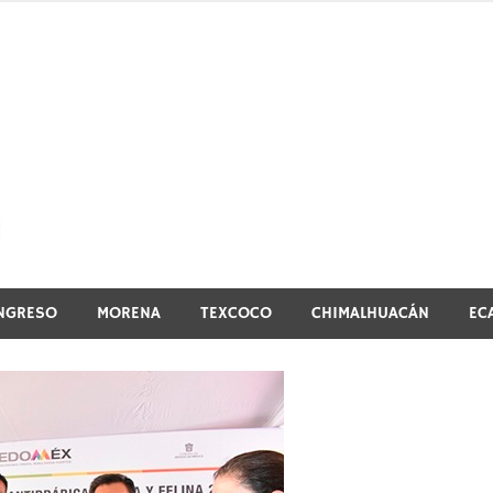
El vistazo a la noticia
NGRESO
MORENA
TEXCOCO
CHIMALHUACÁN
EC