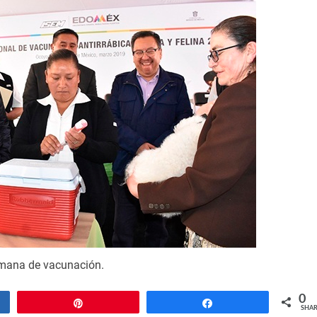
mana de vacunación.
0
Pin
Share
SHAR