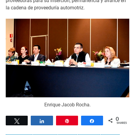
proveedoras para su inserción, permanencia y avance en
la cadena de proveeduría automotriz.
Enrique Jacob Rocha.
0
Tweet
Share
Pin
Share
SHARES