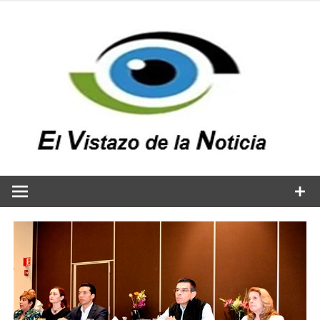
Saltar
al
contenido
v
n
El vistazo a la noticia