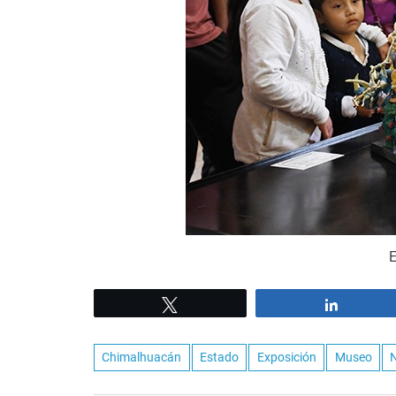
E
Tweet
Share
Chimalhuacán
Estado
Exposición
Museo
N