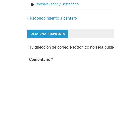
Chimalhuacán
/
Destacado
Navegación
« Reconocimiento a cantero
de
DEJA UNA RESPUESTA
entradas
Tu dirección de correo electrónico no será publ
Comentario
*