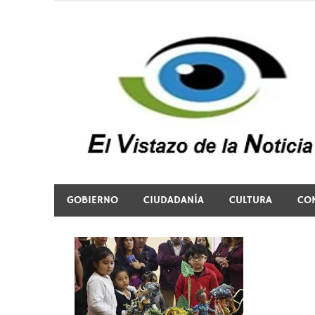
Saltar
al
contenido
El vistazo a la noticia
GOBIERNO
CIUDADANÍA
CULTURA
CO