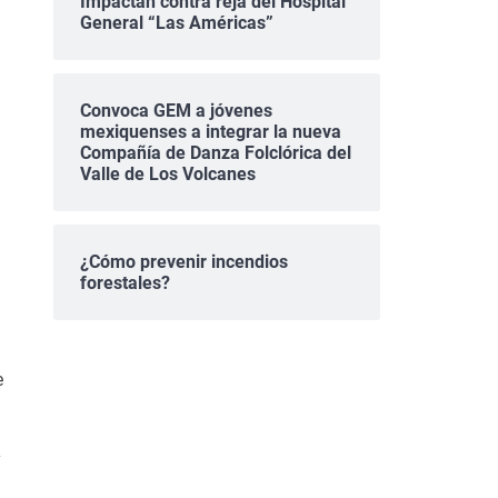
Impactan contra reja del Hospital
General “Las Américas”
Convoca GEM a jóvenes
mexiquenses a integrar la nueva
Compañía de Danza Folclórica del
Valle de Los Volcanes
a
¿Cómo prevenir incendios
forestales?
e
y