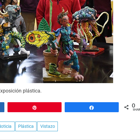
xposición plástica.
0
Pin
Share
SHAR
oticia
Plástica
Vistazo