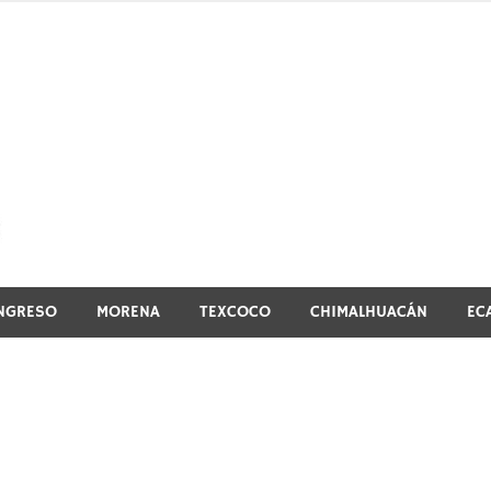
El vistazo a la noticia
NGRESO
MORENA
TEXCOCO
CHIMALHUACÁN
EC