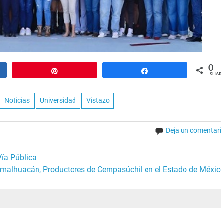
0
Pin
Share
SHAR
Noticias
Universidad
Vistazo
Deja un comentar
Vía Pública
malhuacán, Productores de Cempasúchil en el Estado de Méxic