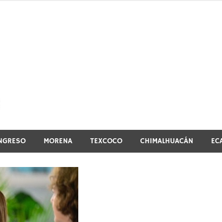
El vistazo a la noticia
NGRESO
MORENA
TEXCOCO
CHIMALHUACÁN
EC