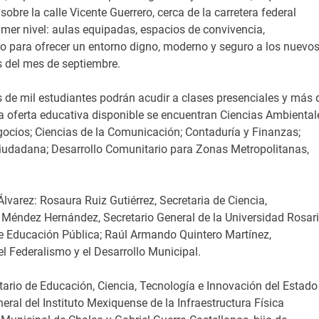
bre la calle Vicente Guerrero, cerca de la carretera federal
mer nivel: aulas equipadas, espacios de convivencia,
io para ofrecer un entorno digno, moderno y seguro a los nuevo
s del mes de septiembre.
s de mil estudiantes podrán acudir a clases presenciales y más 
la oferta educativa disponible se encuentran Ciencias Ambiental
ocios; Ciencias de la Comunicación; Contaduría y Finanzas;
iudadana; Desarrollo Comunitario para Zonas Metropolitanas,
arez: Rosaura Ruiz Gutiérrez, Secretaria de Ciencia,
Méndez Hernández, Secretario General de la Universidad Rosar
 de Educación Pública; Raúl Armando Quintero Martínez,
el Federalismo y el Desarrollo Municipal.
ario de Educación, Ciencia, Tecnología e Innovación del Estado
ral del Instituto Mexiquense de la Infraestructura Física