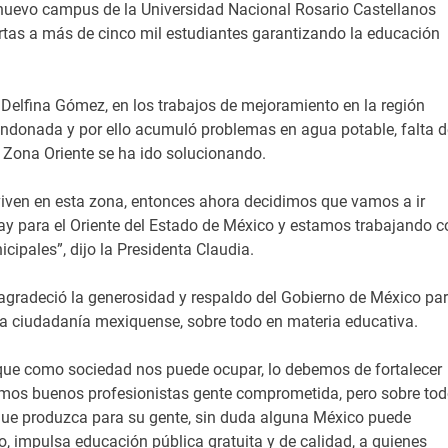
nuevo campus de la Universidad Nacional Rosario Castellanos
rtas a más de cinco mil estudiantes garantizando la educación
Delfina Gómez, en los trabajos de mejoramiento en la región
andonada y por ello acumuló problemas en agua potable, falta d
l Zona Oriente se ha ido solucionando.
viven en esta zona, entonces ahora decidimos que vamos a ir
y para el Oriente del Estado de México y estamos trabajando c
icipales”, dijo la Presidenta Claudia.
gradeció la generosidad y respaldo del Gobierno de México pa
e la ciudadanía mexiquense, sobre todo en materia educativa.
o que como sociedad nos puede ocupar, lo debemos de fortalecer
amos buenos profesionistas gente comprometida, pero sobre to
y que produzca para su gente, sin duda alguna México puede
 impulsa educación pública gratuita y de calidad, a quienes