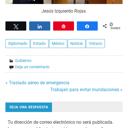
Jesús Izquierdo Rojas.
0
Tweet
Share
Pin
Share
SHARES
Diplomado
Estado
México
Noticia
Vistazo
Gobierno
Deja un comentario
Navegación
« Traslado aéreo de emergencia
Trabajan para evitar inundaciones »
de
entradas
DEJA UNA RESPUESTA
Tu dirección de correo electrónico no será publicada.