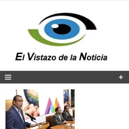
Saltar
al
contenido
v
n
El vistazo a la noticia