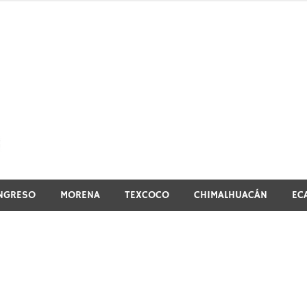
El vistazo a la noticia
NGRESO
MORENA
TEXCOCO
CHIMALHUACÁN
EC