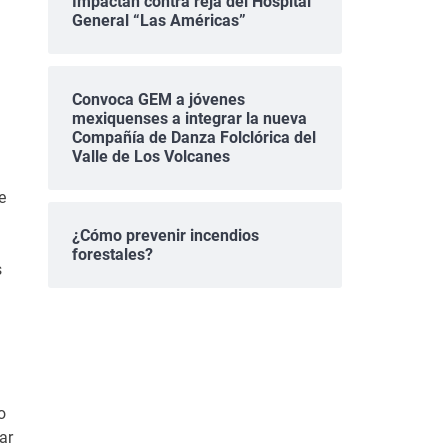
Impactan contra reja del Hospital
General “Las Américas”
Convoca GEM a jóvenes
mexiquenses a integrar la nueva
Compañía de Danza Folclórica del
Valle de Los Volcanes
e
¿Cómo prevenir incendios
forestales?
s
o
ar