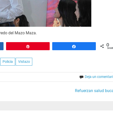
fredo del Mazo Maza.
0
Pin
Share
SHAR
Policía
Vistazo
Deja un comentar
Refuerzan salud buca