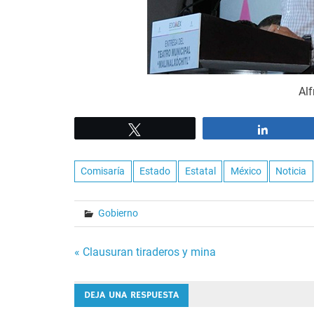
Al
Tweet
Share
Comisaría
Estado
Estatal
México
Noticia
Gobierno
Navegación
« Clausuran tiraderos y mina
de
DEJA UNA RESPUESTA
entradas