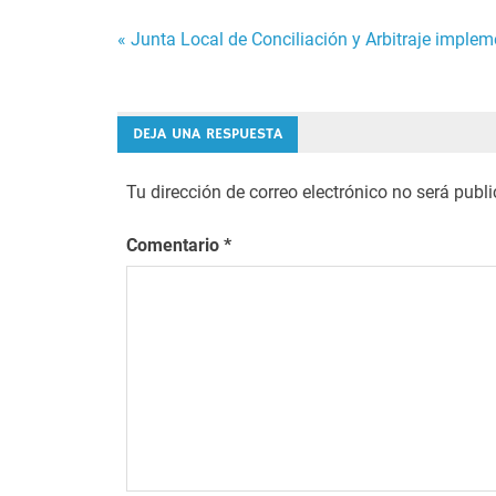
Navegación
« Junta Local de Conciliación y Arbitraje imple
de
entradas
DEJA UNA RESPUESTA
Tu dirección de correo electrónico no será publ
Comentario
*