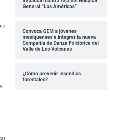
Impactan contra reja del Hospital
General “Las Américas”
umo
Convoca GEM a jóvenes
mexiquenses a integrar la nueva
Compañía de Danza Folclórica del
Valle de Los Volcanes
¿Cómo prevenir incendios
forestales?
ca
tar