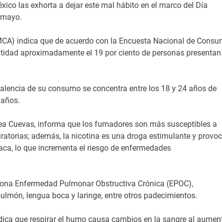
éxico las exhorta a dejar este mal hábito en el marco del Día
 mayo.
(IMCA) indica que de acuerdo con la Encuesta Nacional de Cons
ntidad aproximadamente el 19 por ciento de personas presentan
valencia de su consumo se concentra entre los 18 y 24 años de
 años.
hea Cuevas, informa que los fumadores son más susceptibles a
atorias; además, la nicotina es una droga estimulante y provo
iaca, lo que incrementa el riesgo de enfermedades
iona Enfermedad Pulmonar Obstructiva Crónica (EPOC),
 pulmón, lengua boca y laringe, entre otros padecimientos.
ndica que respirar el humo causa cambios en la sangre al aumen