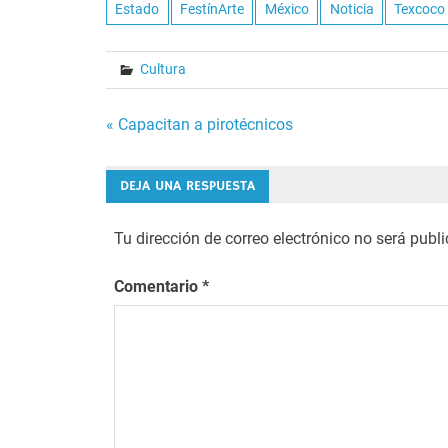
Estado
FestínArte
México
Noticia
Texcoco
Cultura
Navegación
« Capacitan a pirotécnicos
de
DEJA UNA RESPUESTA
entradas
Tu dirección de correo electrónico no será publ
Comentario
*