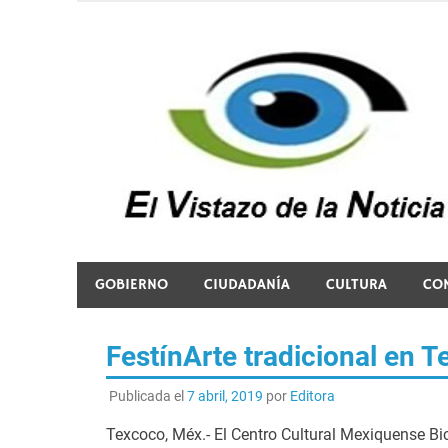
Saltar
al
contenido
El vistazo a la noticia
GOBIERNO
CIUDADANÍA
CULTURA
CO
FestínArte tradicional en 
Publicada el
7 abril, 2019
por
Editora
Texcoco, Méx.- El Centro Cultural Mexiquense Bice