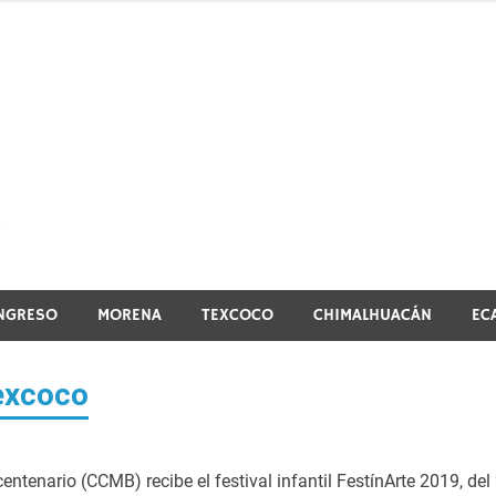
El vistazo a la noticia
NGRESO
MORENA
TEXCOCO
CHIMALHUACÁN
EC
Texcoco
ntenario (CCMB) recibe el festival infantil FestínArte 2019, del