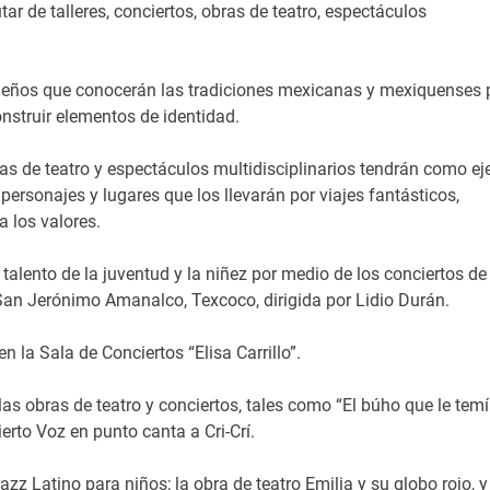
utar de talleres, conciertos, obras de teatro, espectáculos
ueños que conocerán las tradiciones mexicanas y mexiquenses 
nstruir elementos de identidad.
ras de teatro y espectáculos multidisciplinarios tendrán como ej
personajes y lugares que los llevarán por viajes fantásticos,
 los valores.
alento de la juventud y la niñez por medio de los conciertos de 
e San Jerónimo Amanalco, Texcoco, dirigida por Lidio Durán.
n la Sala de Conciertos “Elisa Carrillo”.
as obras de teatro y conciertos, tales como “El búho que le tem
ierto Voz en punto canta a Cri-Crí.
z Latino para niños; la obra de teatro Emilia y su globo rojo, y