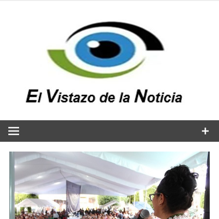
Saltar
al
contenido
v
n
El vistazo a la noticia