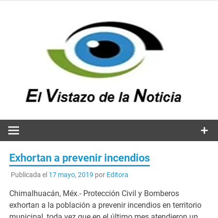
Saltar
al
contenido
v
n
El vistazo a la noticia
Exhortan a prevenir incendios
Publicada el
17 mayo, 2019
por
Editora
Chimalhuacán, Méx.- Protección Civil y Bomberos
exhortan a la población a prevenir incendios en territorio
municipal, toda vez que en el último mes atendieron un