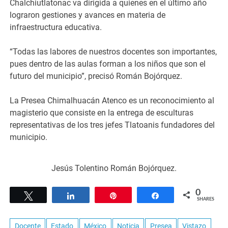
Chalchiutlatonac va dirigida a quienes en el último año
lograron gestiones y avances en materia de
infraestructura educativa.
“Todas las labores de nuestros docentes son importantes,
pues dentro de las aulas forman a los niños que son el
futuro del municipio”, precisó Román Bojórquez.
La Presea Chimalhuacán Atenco es un reconocimiento al
magisterio que consiste en la entrega de esculturas
representativas de los tres jefes Tlatoanis fundadores del
municipio.
Jesús Tolentino Román Bojórquez.
0
Tweet
Share
Pin
Share
SHARES
Docente
Estado
México
Noticia
Presea
Vistazo