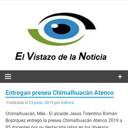
Saltar
al
contenido
v
n
El vistazo a la noticia
Entregan presea Chimalhuacán Atenco
Publicada el
23 junio, 2019
por
Editora
Chimalhuacán, Méx.- El alcalde Jesús Tolentino Román
Bojórquez entregó la presea Chimalhuacán Atenco 2019 a
85 docentes por su destacada labor en los diversos