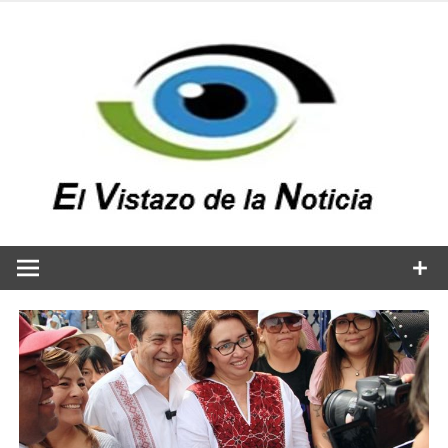
Saltar
al
contenido
v
n
El vistazo a la noticia