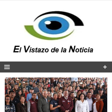
Saltar
al
contenido
v
n
El vistazo a la noticia