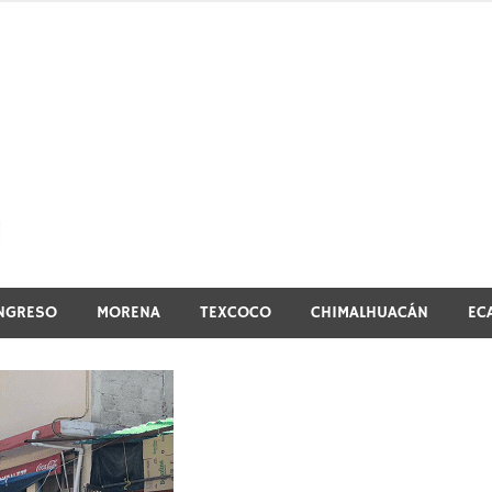
El vistazo a la noticia
NGRESO
MORENA
TEXCOCO
CHIMALHUACÁN
EC