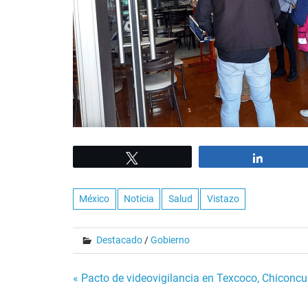
Tweet
Share
México
Noticia
Salud
Vistazo
Destacado
/
Gobierno
Navegación
« Pacto de videovigilancia en Texcoco, Chiconc