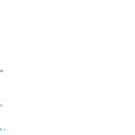
ES
io
s »