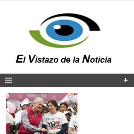
Saltar
al
contenido
v
n
El vistazo a la noticia