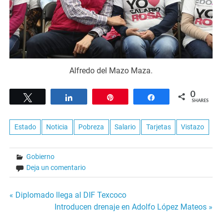
Alfredo del Mazo Maza.
0
Tweet
Share
Pin
Share
SHARES
Estado
Noticia
Pobreza
Salario
Tarjetas
Vistazo
Gobierno
Deja un comentario
Navegación
« Diplomado llega al DIF Texcoco
Introducen drenaje en Adolfo López Mateos »
de