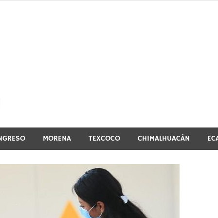
El vistazo a la noticia
NGRESO
MORENA
TEXCOCO
CHIMALHUACÁN
EC