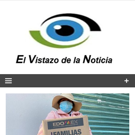
Saltar
al
contenido
v
n
El vistazo a la noticia