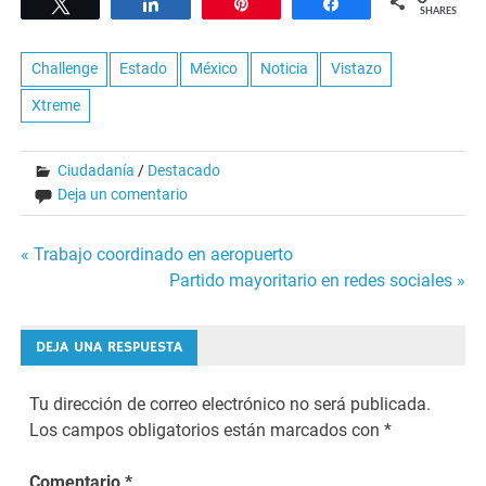
Tweet
Share
Pin
Share
SHARES
Challenge
Estado
México
Noticia
Vistazo
Xtreme
Ciudadanía
/
Destacado
Deja un comentario
Navegación
« Trabajo coordinado en aeropuerto
Partido mayoritario en redes sociales »
de
entradas
DEJA UNA RESPUESTA
Tu dirección de correo electrónico no será publicada.
Los campos obligatorios están marcados con
*
Comentario
*