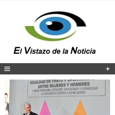
Saltar
al
contenido
v
n
El vistazo a la noticia