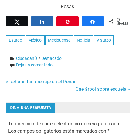
Rosas.
0
Tweet
Share
Pin
Share
SHARES
Estado
México
Mexiquense
Noticia
Vistazo
Ciudadanía
/
Destacado
Deja un comentario
Navegación
« Rehabilitan drenaje en el Peñón
Cae árbol sobre escuela »
de
entradas
DEJA UNA RESPUESTA
Tu dirección de correo electrónico no será publicada.
Los campos obligatorios están marcados con
*