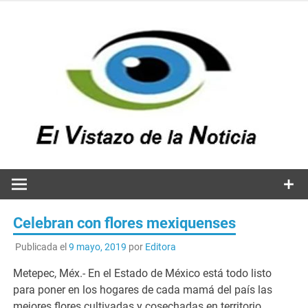
Saltar
al
contenido
v
n
El vistazo a la noticia
Celebran con flores mexiquenses
Publicada el
9 mayo, 2019
por
Editora
Metepec, Méx.- En el Estado de México está todo listo
para poner en los hogares de cada mamá del país las
mejores flores cultivadas y cosechadas en territorio