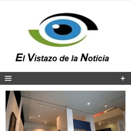
Saltar
al
contenido
v
n
El vistazo a la noticia