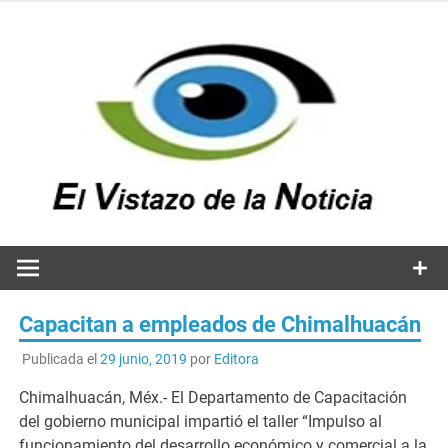
Saltar
al
contenido
v
n
El vistazo a la noticia
Capacitan a empleados de Chimalhuacán
Publicada el
29 junio, 2019
por
Editora
Chimalhuacán, Méx.- El Departamento de Capacitación
del gobierno municipal impartió el taller “Impulso al
funcionamiento del desarrollo económico y comercial a la