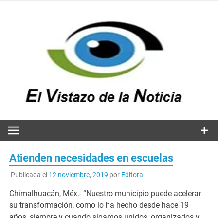
Saltar
al
contenido
v
n
El vistazo a la noticia
Atienden necesidades en escuelas
Publicada el
12 noviembre, 2019
por
Editora
Chimalhuacán, Méx.- “Nuestro municipio puede acelerar
su transformación, como lo ha hecho desde hace 19
años, siempre y cuando sigamos unidos, organizados y