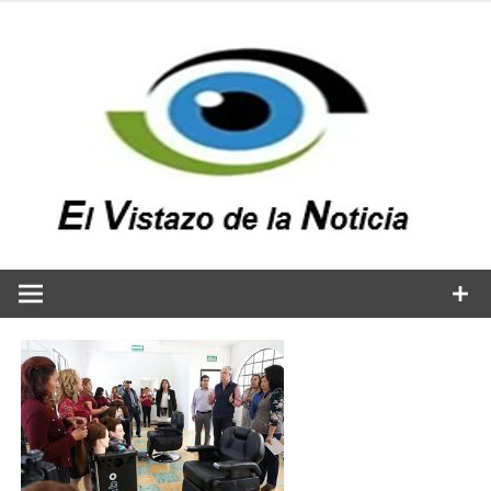
Saltar
al
contenido
v
n
El vistazo a la noticia