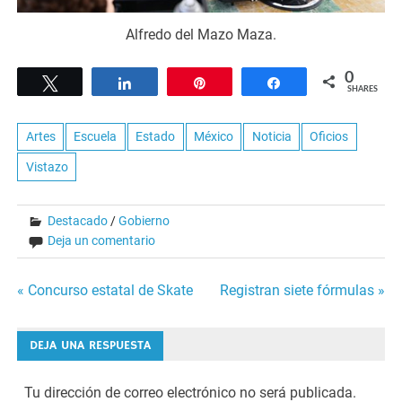
Alfredo del Mazo Maza.
0
Tweet
Share
Pin
Share
SHARES
Artes
Escuela
Estado
México
Noticia
Oficios
Vistazo
Destacado
/
Gobierno
Deja un comentario
Navegación
« Concurso estatal de Skate
Registran siete fórmulas »
de
DEJA UNA RESPUESTA
entradas
Tu dirección de correo electrónico no será publicada.