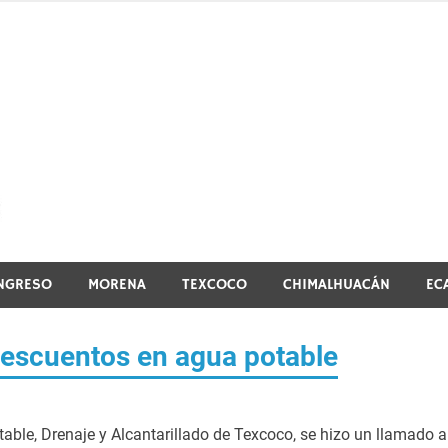
El vistazo a la noticia
NGRESO
MORENA
TEXCOCO
CHIMALHUACÁN
EC
escuentos en agua potable
able, Drenaje y Alcantarillado de Texcoco, se hizo un llamado a