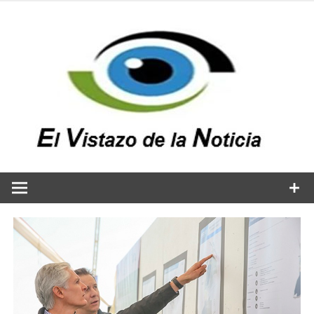
Saltar
al
contenido
v
n
El vistazo a la noticia