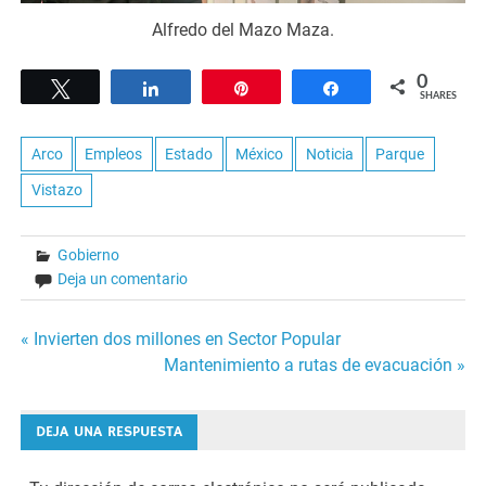
Alfredo del Mazo Maza.
0
Tweet
Share
Pin
Share
SHARES
Arco
Empleos
Estado
México
Noticia
Parque
Vistazo
Gobierno
Deja un comentario
Navegación
« Invierten dos millones en Sector Popular
Mantenimiento a rutas de evacuación »
de
entradas
DEJA UNA RESPUESTA