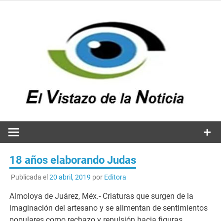
Saltar
al
contenido
v
n
El vistazo a la noticia
18 años elaborando Judas
Publicada el
20 abril, 2019
por
Editora
Almoloya de Juárez, Méx.- Criaturas que surgen de la
imaginación del artesano y se alimentan de sentimientos
populares como rechazo y repulsión hacia figuras