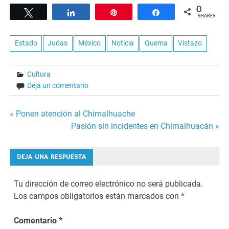
0
Tweet
Share
Pin
Share
SHARES
Estado
Judas
México
Noticia
Quema
Vistazo
Cultura
Deja un comentario
Navegación
« Ponen atención al Chimalhuache
Pasión sin incidentes en Chimalhuacán »
de
entradas
DEJA UNA RESPUESTA
Tu dirección de correo electrónico no será publicada.
Los campos obligatorios están marcados con
*
Comentario
*