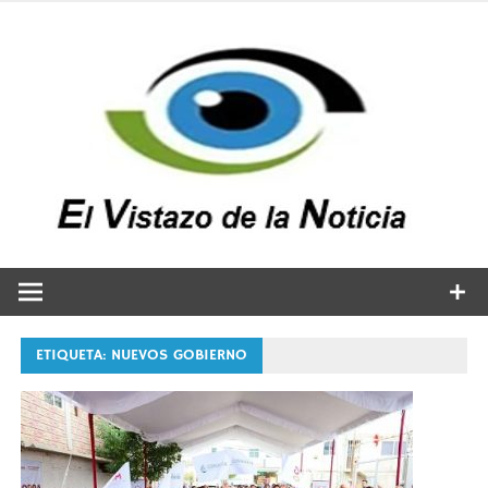
Saltar
al
contenido
v
n
El vistazo a la noticia
ETIQUETA:
NUEVOS GOBIERNO