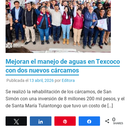
Mejoran el manejo de aguas en Texcoco
con dos nuevos cárcamos
Publicada el
13 abril, 2026
por
Editora
Se realizó la rehabilitación de los cárcamos, de San
Simón con una inversión de 8 millones 200 mil pesos, y el
de Santa María Tulantongo que tuvo un costo de […]
0
Tweet
Share
Pin
Share
SHARES