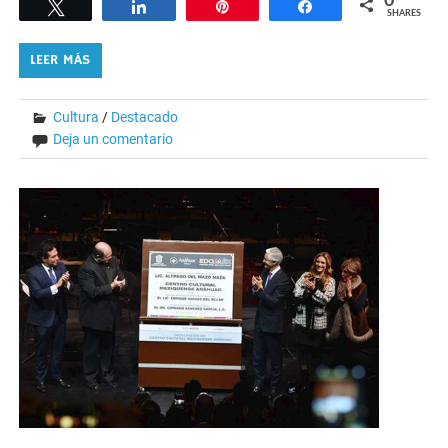
0
Tweet
Share
Pin
Share
SHARES
LEER MÁS
Cultura
/
Destacado
Deja un comentario