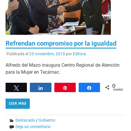
Refrendan compromiso por la igualdad
Publicada el
25 noviembre, 2019
por
Editora
Alfredo del Mazo inaugura Centro Regional de Atención
para la Mujer en Tecámac.
0
Tweet
Share
Pin
Share
SHARES
LEER MÁS
Destacado
/
Gobierno
Deja un comentario