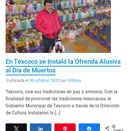
En Texcoco se Instaló la Ofrenda Alusiva
al Día de Muertos
Publicada el
30 octubre, 2025
por
Editora
Texcoco, vive sus tradiciones en paz y armonía; Con la
finalidad de promover las tradiciones mexicanas, el
Gobierno Municipal de Texcoco a través de la Dirección
de Cultura instalaron la […]
0
Tweet
Share
Pin
Share
SHARES