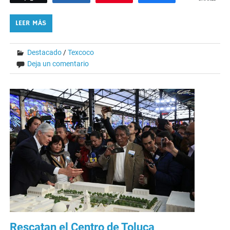
LEER MÁS
Destacado
/
Texcoco
Deja un comentario
Rescatan el Centro de Toluca