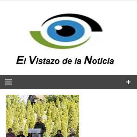
Saltar
al
contenido
v
n
El vistazo a la noticia