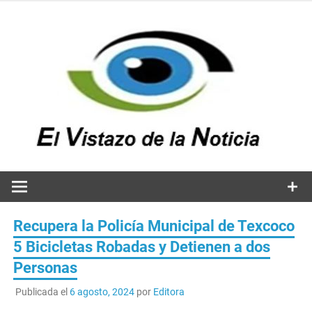
Saltar
al
contenido
v
n
El vistazo a la noticia
Recupera la Policía Municipal de Texcoco
5 Bicicletas Robadas y Detienen a dos
Personas
Publicada el
6 agosto, 2024
por
Editora