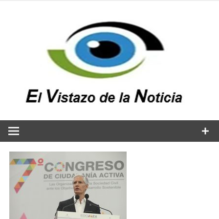
Saltar
al
contenido
v
n
El vistazo a la noticia