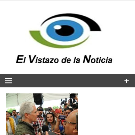
Saltar
al
contenido
v
n
El vistazo a la noticia