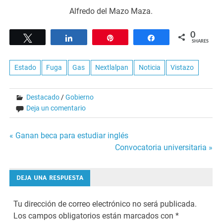
Alfredo del Mazo Maza.
0
Tweet
Share
Pin
Share
SHARES
Estado
Fuga
Gas
Nextlalpan
Noticia
Vistazo
Destacado
/
Gobierno
Deja un comentario
Navegación
« Ganan beca para estudiar inglés
Convocatoria universitaria »
de
entradas
DEJA UNA RESPUESTA
Tu dirección de correo electrónico no será publicada.
Los campos obligatorios están marcados con
*