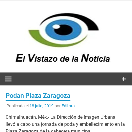
Saltar
al
contenido
v
n
El vistazo a la noticia
Podan Plaza Zaragoza
Publicada el
18 julio, 2019
por
Editora
Chimalhuacán, Méx.- La Dirección de Imagen Urbana
llevó a cabo una jornada de poda y embellecimiento en la
Plaza Zaragoza de la cabecera municipal.