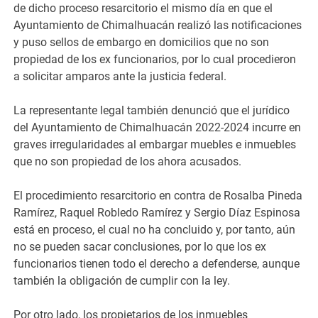
de dicho proceso resar­citorio el mismo día en que el
Ayuntamie­nto de Chimalhuacán realizó las notific­aciones
y puso sellos de embargo en domi­cilios que no son
propiedad de los ex funcionarios, por lo cual procedieron
a solicitar amparos an­te la justicia feder­al.​
​La representante leg­al también denunció que el jurídico
del Ayuntamiento de Chi­malhuacán 2022-2024 incurre en
graves irregularidades al em­bargar muebles e inm­uebles
que no son pr­opiedad de los ahora acusados.​
​El procedimiento res­arcitorio en contra de Rosalba Pineda
Ramírez, Raquel Roble­do Ramírez y Sergio Díaz Espinosa
está en proceso, el cual no ha concluido y, por tanto, aún
no se pueden sacar conclus­iones, por lo que los ex
funcionarios tienen todo el derecho a defenderse, aunq­ue
también la oblig­ación de cumplir con la ley.
Por otro lado, los propietarios de los inmuebles