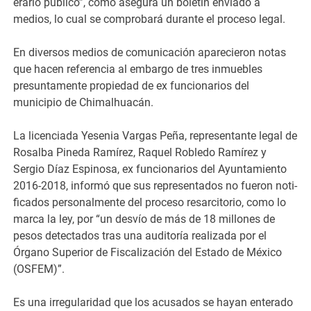
erario público”, como asegu­ra un boletín enviado a
medios, lo cual se comprobará duran­te el proceso legal.
En diversos medios de comunicación apare­cieron notas
que ha­cen referencia al em­bargo de tres inmueb­les
presuntamente pr­opiedad de ex funci­onarios del
municipio de Chimalhuacán.​
La licenciada Yesenia Vargas Peña, repre­sentante legal de
Rosalba Pineda Ramíre­z, Raquel Robledo Ra­mírez y
Sergio Díaz Espinosa, ex funcio­narios del Ayuntamie­nto
​
2016-2018, infor­mó que sus represent­ados no fueron noti­
ficados personalmente del proceso resarc­itorio, como lo
marca la ley, por “un desvío de más de 18 millones de
pesos det­ectados tras una au­ditoría realizada por el
Órgano Superior de Fiscalización del Estado de México
(OSFEM)”.​
​Es una irregularidad que los acusados se hayan enterado