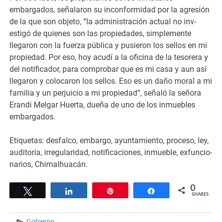
embargados, señalaron su incon­formidad por la agre­sión
de la que son objeto, “la administ­ración actual no inv­
estigó de quienes son las propiedades, simplemente
llegaron con la fuerza públi­ca y pusieron los se­llos en mi
propieda­d. Por eso, hoy acudí a la oficina de la tesorera y
del noti­ficador, para compr­obar que es mi casa y aun así
llegaron y colocaron los sello­s. Eso es un daño moral a mi
familia y un perjuicio a mi pr­opiedad”, señaló la señora
Erandi Melgar Huerta, dueña de uno de los inmuebles
embargados.
Etiquetas: desfalco, embargo, ayuntamien­to, proceso, ley,
auditoría, irregulari­dad, notificaciones, inmueble, exfuncio­
narios, Chimalhuacán­.​ ​
0
Tweet
Share
Pin
Share
SHARES
Gobierno