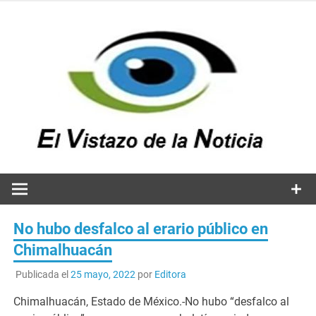
Saltar
al
contenido
v
n
El vistazo a la noticia
No hubo desfalco al erario público en
Chimalhuacán
Publicada el
25 mayo, 2022
por
Editora
Chimalhuacán, Estado de México.-No hubo “desfalco al