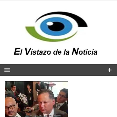
Saltar
al
contenido
v
n
El vistazo a la noticia