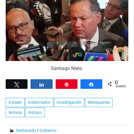
Santiago Nieto.
0
Tweet
Share
Pin
Share
SHARES
Estado
Gobernador
Investigación
Mexiquense
Noticia
Vistazo
Destacado
/
Gobierno