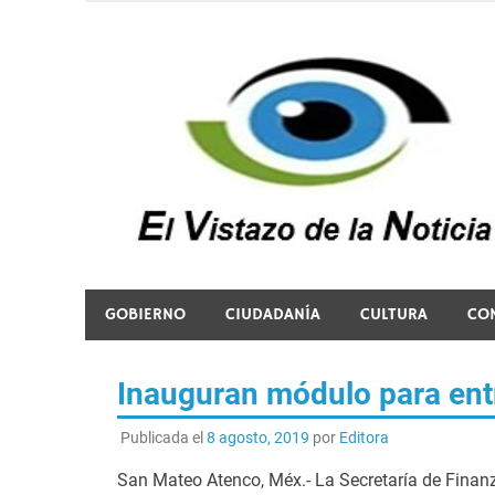
Saltar
al
contenido
El vistazo a la noticia
GOBIERNO
CIUDADANÍA
CULTURA
CO
Inauguran módulo para ent
Publicada el
8 agosto, 2019
por
Editora
San Mateo Atenco, Méx.- La Secretaría de Finan