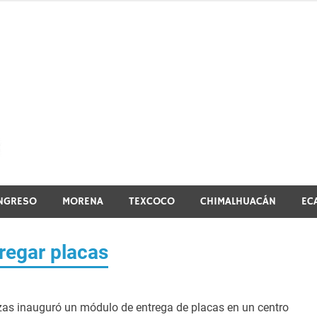
El vistazo a la noticia
NGRESO
MORENA
TEXCOCO
CHIMALHUACÁN
EC
regar placas
zas inauguró un módulo de entrega de placas en un centro