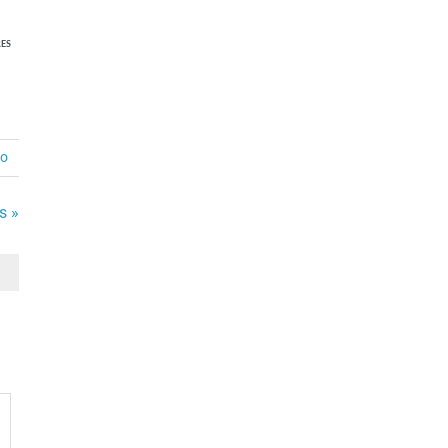
ES
io
s »